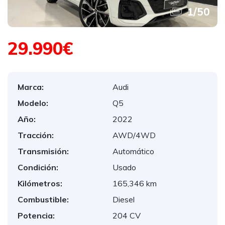
1
/
50
29.990€
Marca:
Audi
Modelo:
Q5
Año:
2022
Tracción:
AWD/4WD
Transmisión:
Automático
Condición:
Usado
Kilómetros:
165,346 km
Combustible:
Diesel
Potencia:
204 CV