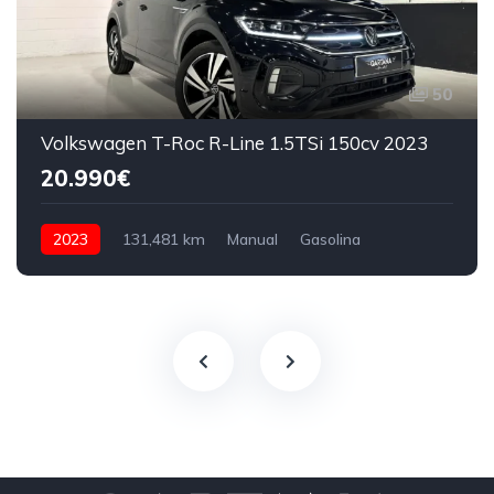
50
Volkswagen T-Roc R-Line 1.5TSi 150cv 2023
20.990€
2023
131,481 km
Manual
Gasolina
150 CV