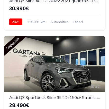
Audi Q5 Sline 40TDi 204cv 2021 quattro S-Tronic
30.990€
2021
119,091 km
Automático
Diesel
204 CV
Disponible
47
Audi Q3 Sportback Sline 35TDi 150cv Stronic-7 2022
28.490€