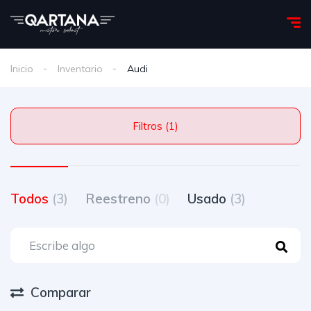
Inicio
Inventario
Audi
Filtros (1)
Todos
(3)
Reestreno
(0)
Usado
(3)
Comparar