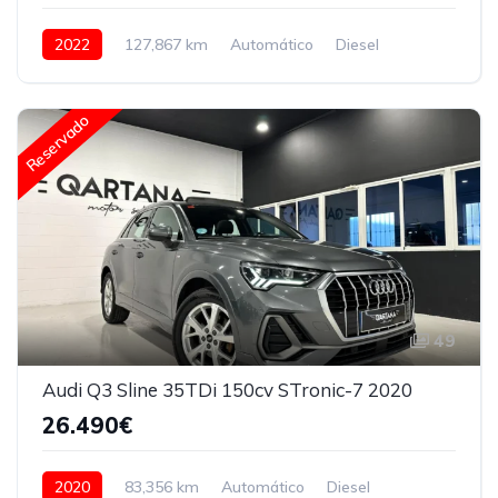
2022
127,867 km
Automático
Diesel
150 CV
Reservado
49
Audi Q3 Sline 35TDi 150cv STronic-7 2020
26.490€
2020
83,356 km
Automático
Diesel