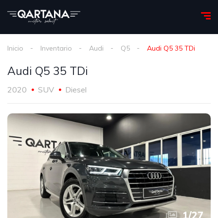
Inicio
Inventario
Audi
Q5
Audi Q5 35 TDi
Audi Q5 35 TDi
2020
SUV
Diesel
1
/
27