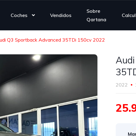
Sobre
Coches
Vendidos
Calcu
Qartana
udi Q3 Sportback Advanced 35TDi 150cv 2022
Audi
35TD
2022
25.
Mar