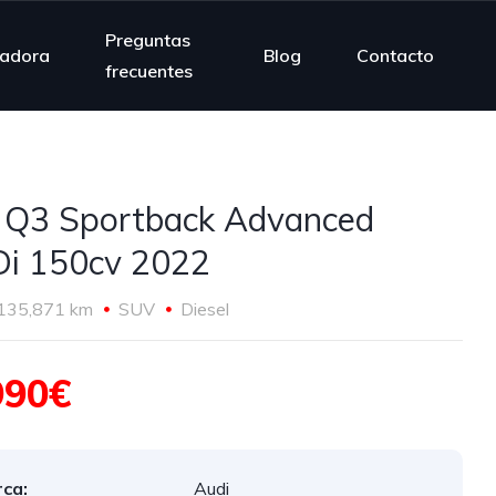
Preguntas
ladora
Blog
Contacto
frecuentes
 Q3 Sportback Advanced
i 150cv 2022
135,871 km
SUV
Diesel
990€
ca:
Audi