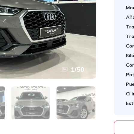
Mod
Año
Tra
Tra
Con
Kil
Com
1
/
50
Pot
Pue
Cil
Est