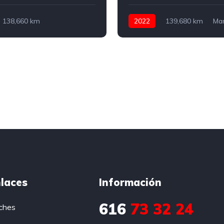
138,660 km
2022
139,680 km
Ma
o
Diesel
150 CV
Diesel
116 CV
laces
Información
616
73 32 24
ches