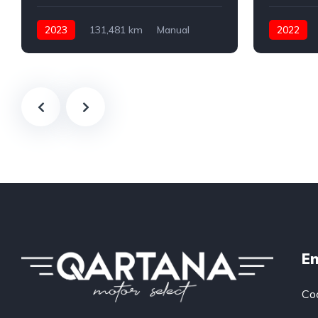
2023
131,481 km
Manual
2022
Gasolina
150 CV
Automátic
En
Co