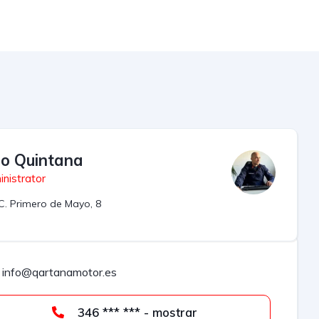
lio Quintana
nistrator
C. Primero de Mayo, 8
info@qartanamotor.es
346 *** *** - mostrar