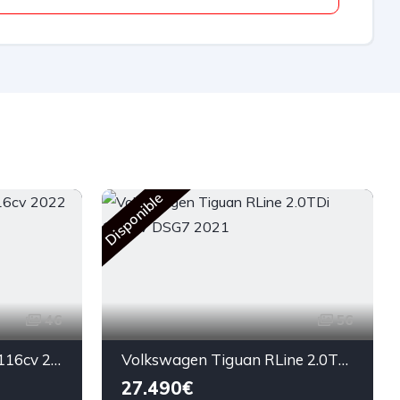
R
Disponible
46
56
SEAT Leon Style 2.0TDi 116cv 2022
Volkswagen Tiguan RLine 2.0TDi 150CV DSG7 2021
27.490€