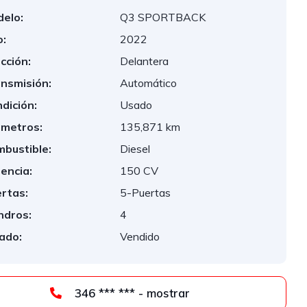
elo:
Q3 SPORTBACK
:
2022
cción:
Delantera
nsmisión:
Automático
dición:
Usado
ómetros:
135,871 km
bustible:
Diesel
encia:
150 CV
rtas:
5-Puertas
indros:
4
ado:
Vendido
346 *** *** - mostrar