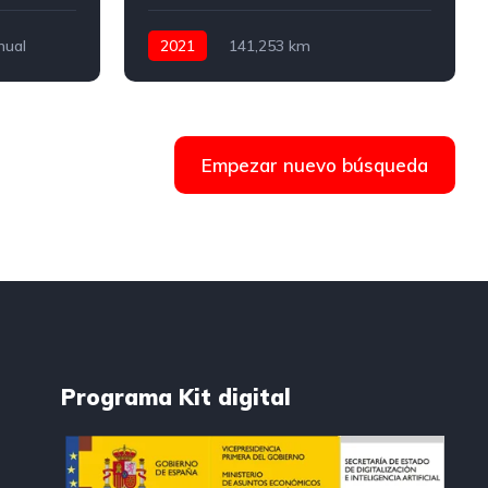
nual
2021
141,253 km
Automático
Diesel
150 CV
Empezar nuevo búsqueda
Programa Kit digital