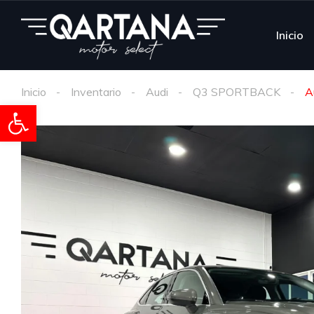
Inicio
Inicio
Inventario
Audi
Q3 SPORTBACK
A
Abrir barra de herramientas