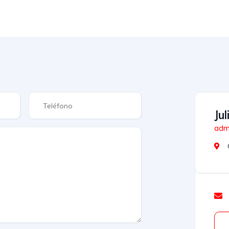
Ju
admi