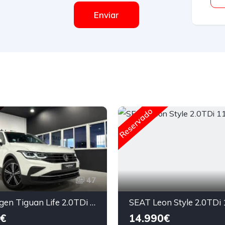
Enviar
Reservado
47
Volkswagen Tiguan Life 2.0TDi 150cv DSG7 2022
€
14.990€