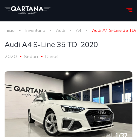
Inicio
Inventario
Audi
A4
Audi A4 S-Line 35 TDi
Audi A4 S-Line 35 TDi 2020
2020
Sedan
Diesel
1
/
32