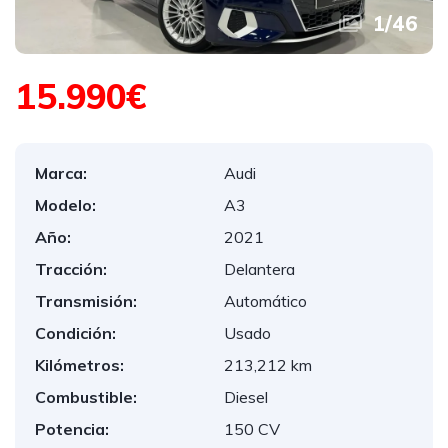
1
/
46
15.990€
Marca:
Audi
Modelo:
A3
Año:
2021
Tracción:
Delantera
Transmisión:
Automático
Condición:
Usado
Kilómetros:
213,212 km
Combustible:
Diesel
Potencia:
150 CV