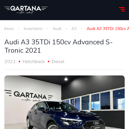
Inicio
Inventario
Audi
A3
Audi A3 35TDi 150cv 
Audi A3 35TDi 150cv Advanced S-
Tronic 2021
2021
Hatchback
Diesel