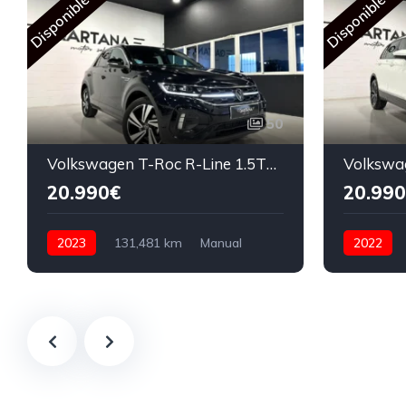
Disponible
Disponible
50
Volkswagen T-Roc R-Line 1.5TSi 150cv 2023
20.990€
20.990
2023
131,481 km
Manual
2022
Gasolina
150 CV
Automátic