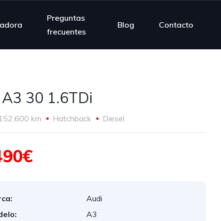
Preguntas
ladora
Blog
Contacto
frecuentes
 A3 30 1.6TDi
152,600 km
Hatchback
Diesel
490€
ca:
Audi
elo:
A3