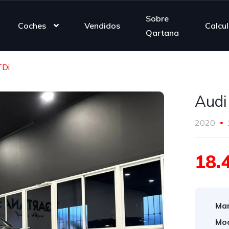
Sobre
Coches
Vendidos
Calcu
Qartana
TDi
Audi
2020
18.
Mar
Mod