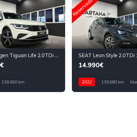
Reservado
47
Volkswagen Tiguan Life 2.0TDi 150cv DSG7 2022
€
14.990€
138,660 km
2022
139,680 km
Ma
o
Diesel
150 CV
Diesel
116 CV