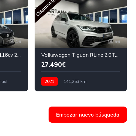
R
Disponible
46
56
SEAT Leon Style 2.0TDi 116cv 2022
Volkswagen Tiguan RLine 2.0TDi 150CV DSG7 2021
27.490€
nual
2021
141,253 km
Automático
Diesel
150 CV
Empezar nuevo búsqueda