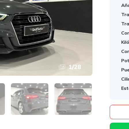
Año
Tra
Tra
Con
Kil
Com
Pot
1
/
28
Pue
Cil
Est