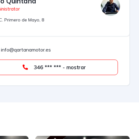
lio Quintana
nistrator
C. Primero de Mayo, 8
info@qartanamotor.es
346 *** *** - mostrar