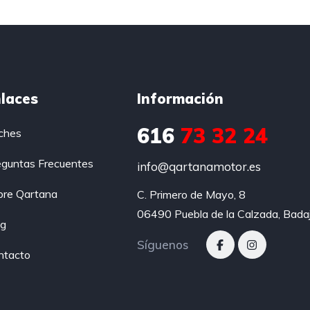
laces
Información
616
73 32 24
ches
eguntas Frecuentes
info@qartanamotor.es
bre Qartana
C. Primero de Mayo, 8

06490 Puebla de la Calzada, Bada
og
Síguenos
ntacto