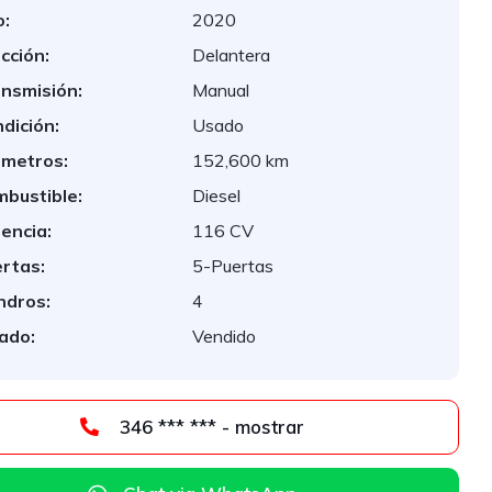
:
2020
cción:
Delantera
nsmisión:
Manual
dición:
Usado
ómetros:
152,600 km
bustible:
Diesel
encia:
116 CV
rtas:
5-Puertas
indros:
4
ado:
Vendido
346 *** *** - mostrar