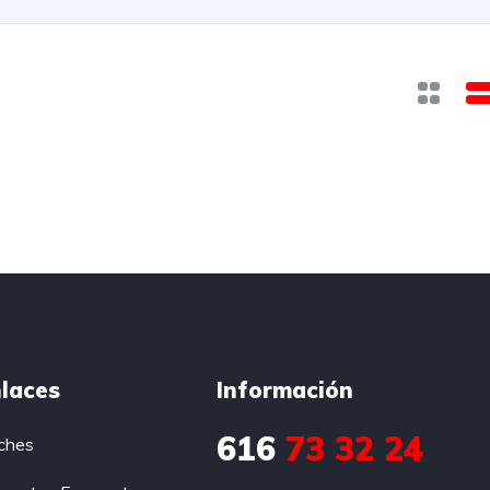
laces
Información
616
73 32 24
ches