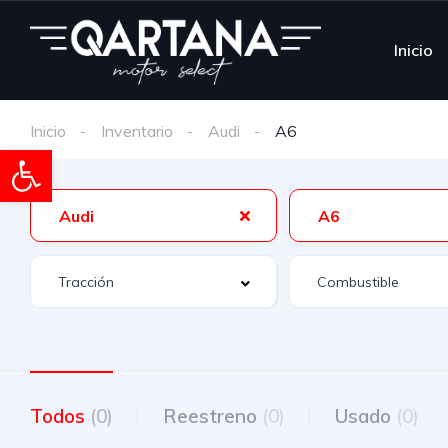
Inicio
Inicio
Inventario
Audi
A6
Abrir barra de herramientas
Audi
A6
Todos
(0)
Reestreno
(0)
Usado
(0)