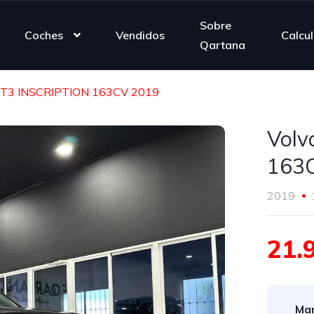
Sobre
Coches
Vendidos
Calcu
Qartana
 T3 INSCRIPTION 163CV 2019
Volv
163
2019
21.
Mar