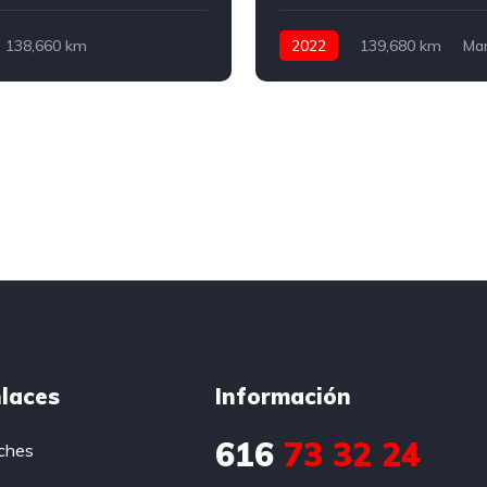
138,660 km
2022
139,680 km
Ma
o
Diesel
150 CV
Diesel
116 CV
laces
Información
616
73 32 24
ches