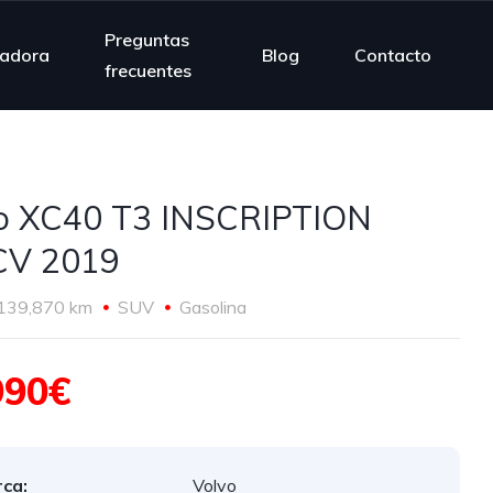
Preguntas
ladora
Blog
Contacto
frecuentes
o XC40 T3 INSCRIPTION
CV 2019
139,870 km
SUV
Gasolina
990€
ca:
Volvo