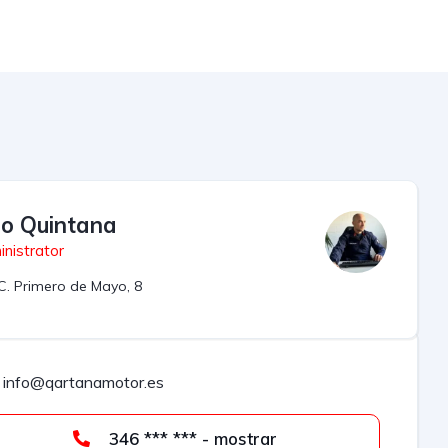
lio Quintana
nistrator
C. Primero de Mayo, 8
info@qartanamotor.es
346 *** *** - mostrar