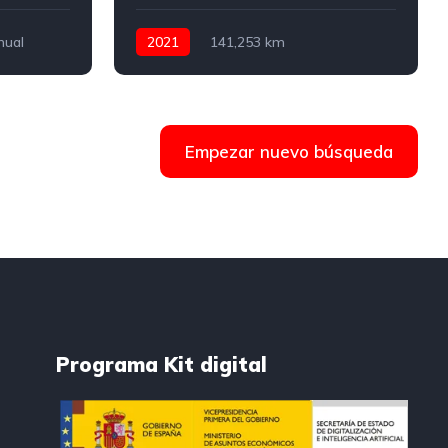
nual
2021
141,253 km
Automático
Diesel
150 CV
Empezar nuevo búsqueda
Programa Kit digital