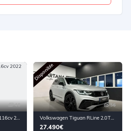
R
Disponible
46
56
SEAT Leon Style 2.0TDi 116cv 2022
Volkswagen Tiguan RLine 2.0TDi 150CV DSG7 2021
27.490€