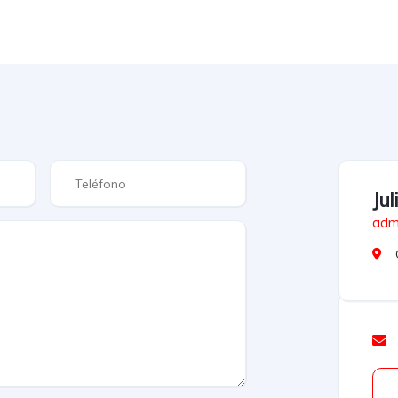
Ju
admi