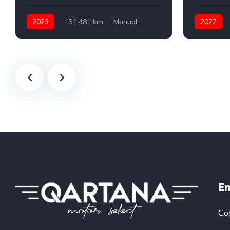
2023
131,481 km
Manual
2022
Gasolina
150 CV
Automátic
En
Co