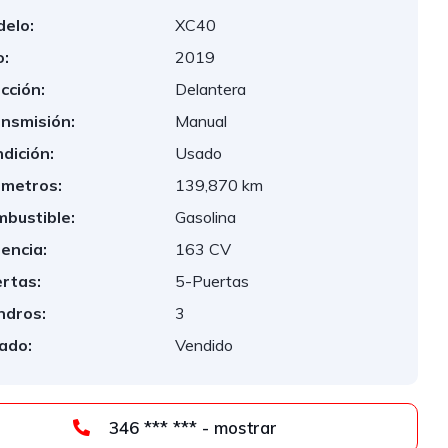
elo:
XC40
:
2019
cción:
Delantera
nsmisión:
Manual
dición:
Usado
ómetros:
139,870 km
bustible:
Gasolina
encia:
163 CV
rtas:
5-Puertas
indros:
3
ado:
Vendido
346 *** *** - mostrar