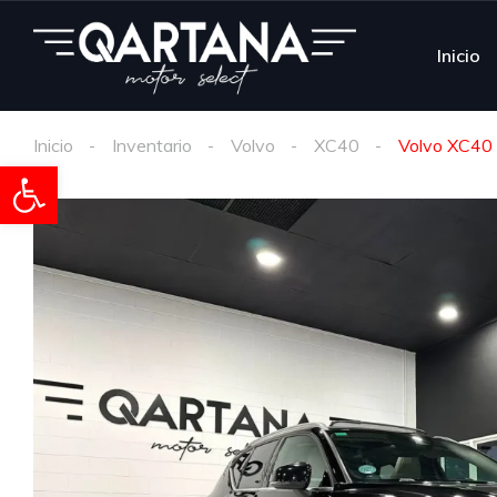
Inicio
Inicio
Inventario
Volvo
XC40
Volvo XC40
Abrir barra de herramientas