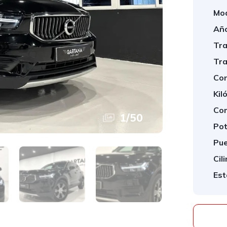
Mod
Año
Tra
Tra
Con
Kil
Com
1
/
50
Pot
Pue
Cil
Est