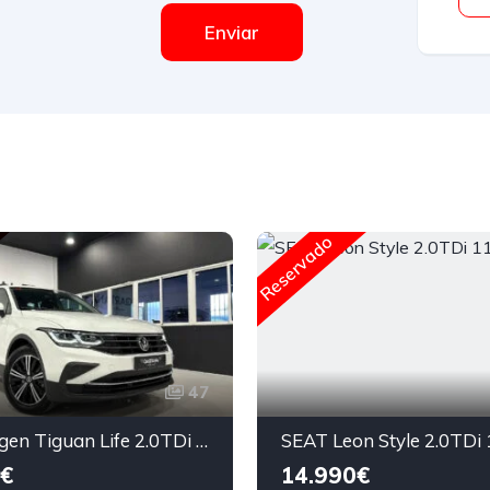
Enviar
Reservado
47
Volkswagen Tiguan Life 2.0TDi 150cv DSG7 2022
€
14.990€