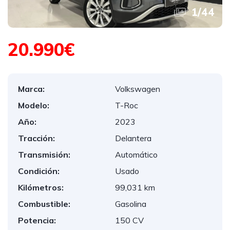
1
/
44
20.990€
Marca:
Volkswagen
Modelo:
T-Roc
Año:
2023
Tracción:
Delantera
Transmisión:
Automático
Condición:
Usado
Kilómetros:
99,031 km
Combustible:
Gasolina
Potencia:
150 CV