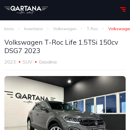
Inicio
Inventario
Volkswagen
T-Roc
Volkswagen
Volkswagen T-Roc Life 1.5TSi 150cv
DSG7 2023
2023
SUV
Gasolina