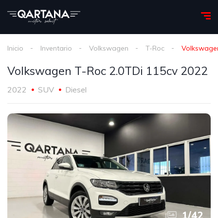
Inicio
Inventario
Volkswagen
T-Roc
Volkswagen
Volkswagen T-Roc 2.0TDi 115cv 2022
2022
SUV
Diesel
1
/
42