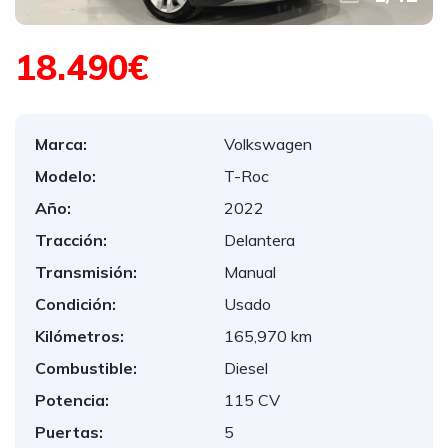
18.490€
Marca:
Volkswagen
Modelo:
T-Roc
Año:
2022
Tracción:
Delantera
Transmisión:
Manual
Condición:
Usado
Kilómetros:
165,970 km
Combustible:
Diesel
Potencia:
115 CV
Puertas:
5