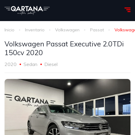
Inicio
Inventario
Volkswagen
Passat
Volkswage
Volkswagen Passat Executive 2.0TDi
150cv 2020
2020
Sedan
Diesel