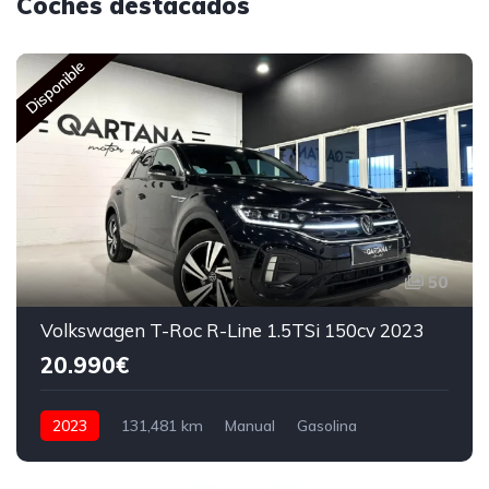
Coches destacados
Disponible
50
Volkswagen T-Roc R-Line 1.5TSi 150cv 2023
20.990€
2023
131,481 km
Manual
Gasolina
150 CV