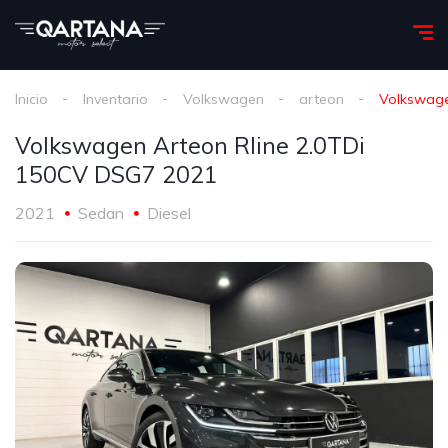
Inicio
Inventario
Volkswagen
arteon
Volkswage
Volkswagen Arteon Rline 2.0TDi
150CV DSG7 2021
2021
Sedan
Diesel