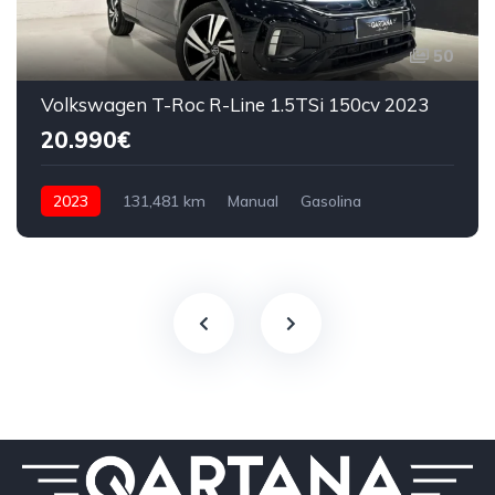
50
Volkswagen T-Roc R-Line 1.5TSi 150cv 2023
20.990€
2023
131,481 km
Manual
Gasolina
150 CV