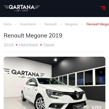
Inicio
Inventario
Renault
Megane
Renault Mega
Renault Megane 2019
2019
Hatchback
Diesel
1
/
32