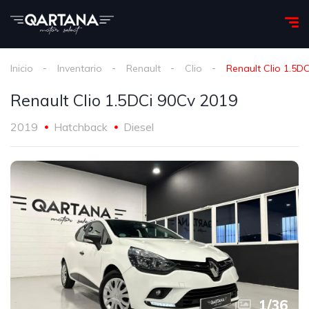
Inicio
Inventario
Renault
Clio
Renault Clio 1.5D
Renault Clio 1.5DCi 90Cv 2019
2019
Hatchback
Diesel
1
/
36