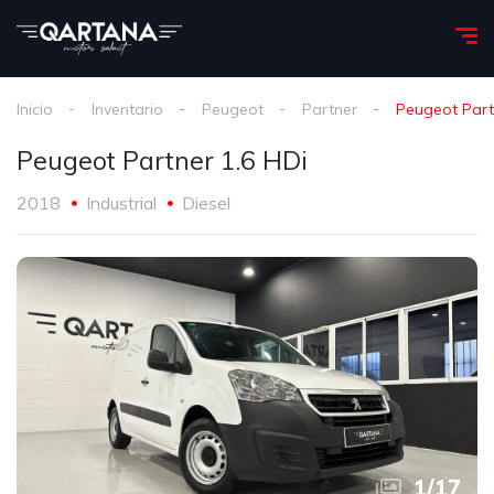
Inicio
Inventario
Peugeot
Partner
Peugeot Part
Peugeot Partner 1.6 HDi
2018
Industrial
Diesel
1
/
17