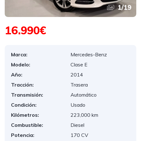
1
/
19
16.990€
Marca:
Mercedes-Benz
Modelo:
Clase E
Año:
2014
Tracción:
Trasera
Transmisión:
Automático
Condición:
Usado
Kilómetros:
223,000 km
Combustible:
Diesel
Potencia:
170 CV