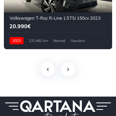
50
Volkswagen T-Roc R-Line 1.5TSi 150cv 2023
20.990€
2023
131,481 km
Manual
Gasolina
150 CV