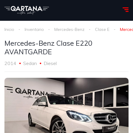
Inicio
Inventario
Mercedes-Benz
Clase E
Merce
Mercedes-Benz Clase E220
AVANTGARDE
2014
Sedan
Diesel